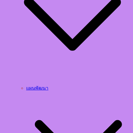
แผนพัฒนา