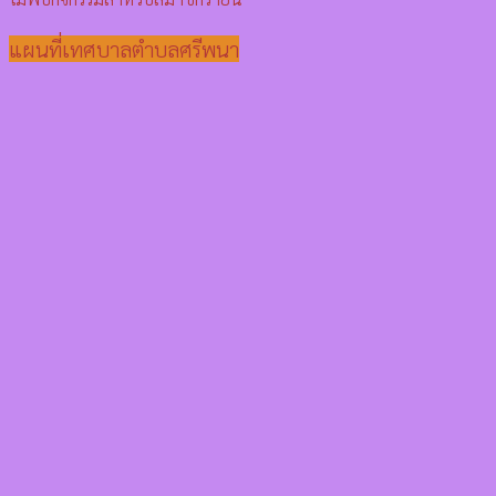
แผนที่เทศบาลตำบลศรีพนา