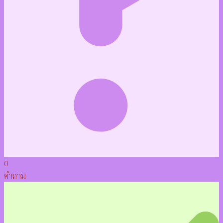
0
คำถาม