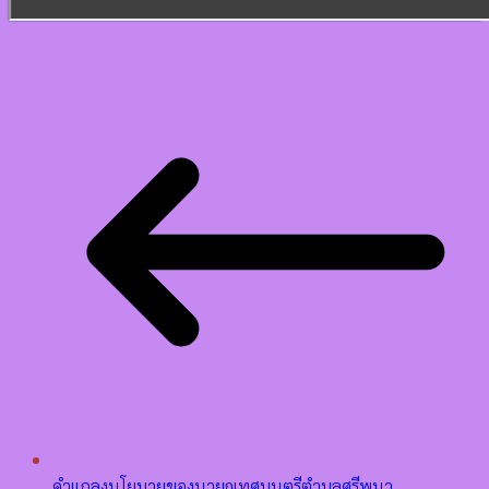
คำแถลงนโยบายของนายกเทศมนตรีตำบลศรีพนา