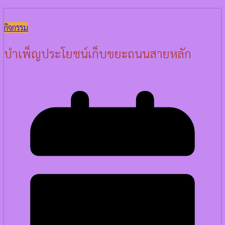
กิจกรรม
บำเพ็ญ​ประโยชน์​เก็บขยะถนนสายหลัก