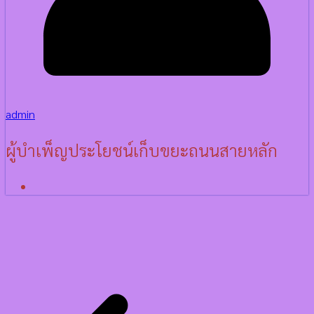
admin
ผู้บำเพ็ญ​ประโยชน์​เก็บขยะถนนสายหลัก